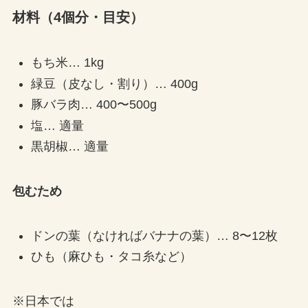
材料（4個分・目安）
もち米… 1kg
緑豆（皮なし・割り）… 400g
豚バラ肉… 400〜500g
塩… 適量
黒胡椒… 適量
包むため
ドンの葉（なければバナナの葉）… 8〜12枚
ひも（麻ひも・タコ糸など）
※日本では