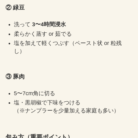
② 緑豆
洗って
3〜4時間浸水
柔らかく蒸す or 茹でる
塩を加えて軽くつぶす（ペースト状 or 粒残
し）
③ 豚肉
5〜7cm角に切る
塩・黒胡椒で下味をつける
（※ナンプラーを少量加える家庭も多い）
包み方（重要ポイント）