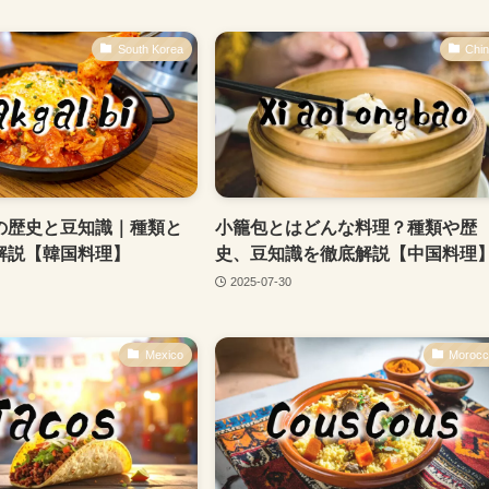
South Korea
Chi
の歴史と豆知識｜種類と
小籠包とはどんな料理？種類や歴
解説【韓国料理】
史、豆知識を徹底解説【中国料理
2025-07-30
Mexico
Moroc