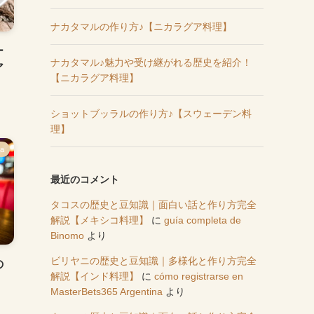
ナカタマルの作り方♪【ニカラグア料理】
ー
ナカタマル♪魅力や受け継がれる歴史を紹介！
ア
【ニカラグア料理】
ショットブッラルの作り方♪【スウェーデン料
理】
ca
最近のコメント
タコスの歴史と豆知識｜面白い話と作り方完全
解説【メキシコ料理】
に
guía completa de
Binomo
より
ビリヤニの歴史と豆知識｜多様化と作り方完全
の
解説【インド料理】
に
cómo registrarse en
】
MasterBets365 Argentina
より