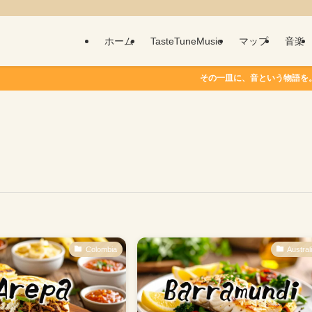
ホーム
TasteTuneMusic
マップ
音楽
その一皿に、音という物語を。 TasteT
Colombia
Austral