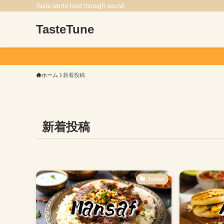
Taste world food through sound
TasteTune
ホーム
新着投稿
新着投稿
Jordan