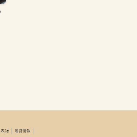
り
く表記
運営情報