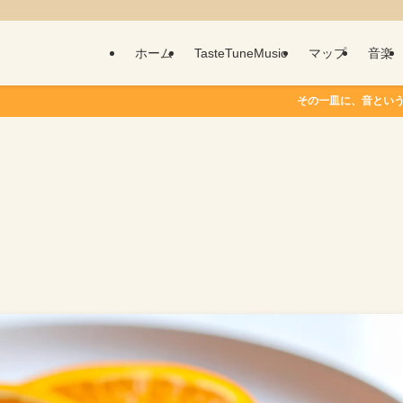
ホーム
TasteTuneMusic
マップ
音楽
その一皿に、音という物語を。 T