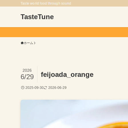
Taste world food through sound
TasteTune
ホーム
2026
feijoada_orange
6/29
2025-09-30
2026-06-29