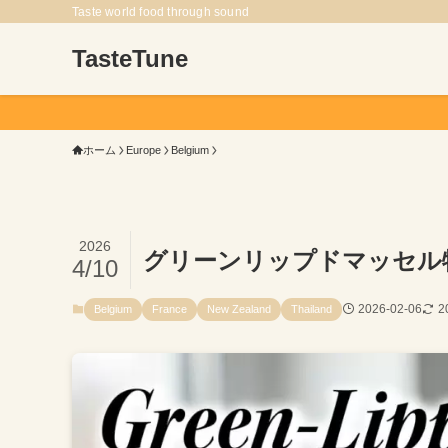
Taste world food through sound
TasteTune
ホーム
Europe
Belgium
2026
グリーンリップドマッセル
4/10
2026-02-06
2
Belgium
France
New Zealand
Thailand