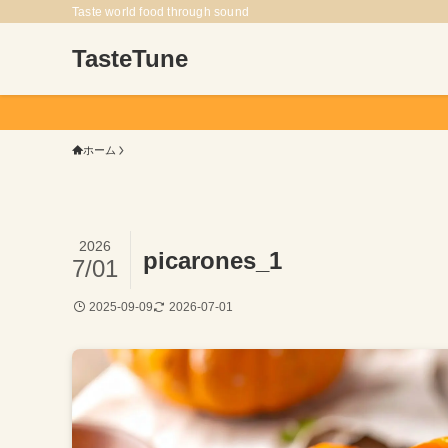
Taste world food through sound
TasteTune
ホーム
2026
picarones_1
7/01
2025-09-09
2026-07-01