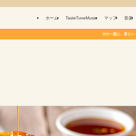
ホーム
TasteTuneMusic
マップ
音楽
その一皿に、音という物語を。 T