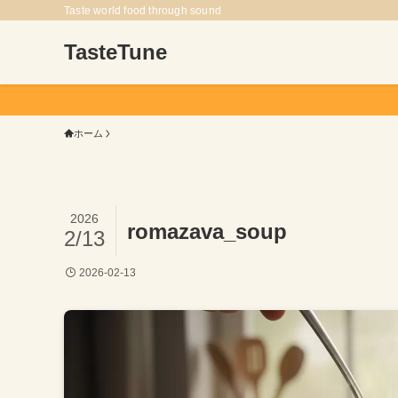
Taste world food through sound
TasteTune
ホーム
2026
romazava_soup
2/13
2026-02-13