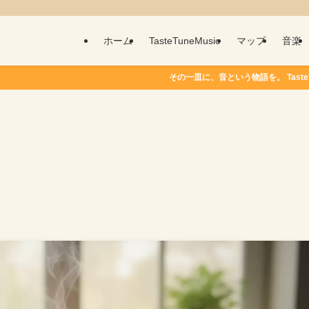
ホーム
TasteTuneMusic
マップ
音楽
その一皿に、音という物語を。 TasteTune