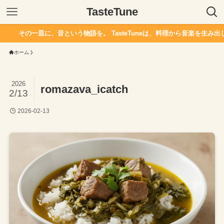
TasteTune
その一皿に、音という物語を。 TasteTuneは、料理から音楽を生み出し
ホーム
2026
romazava_icatch
2/13
2026-02-13