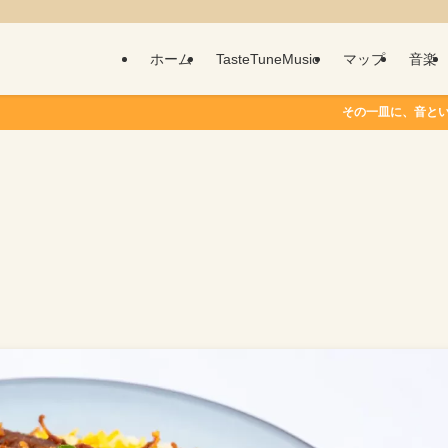
ホーム
TasteTuneMusic
マップ
音楽
その一皿に、音という物語を。