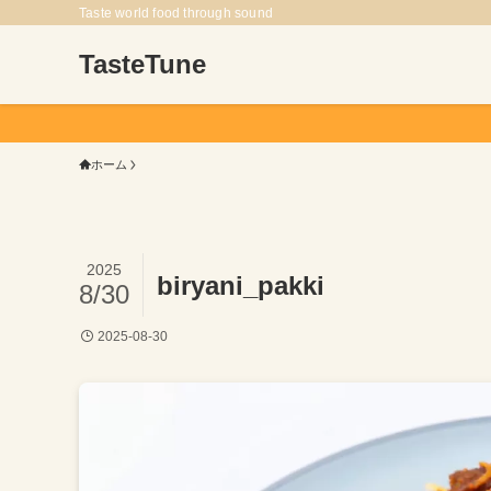
Taste world food through sound
TasteTune
ホーム
2025
biryani_pakki
8/30
2025-08-30