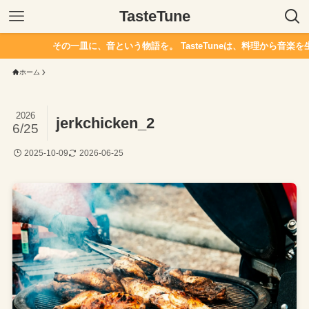
TasteTune
その一皿に、音という物語を。 TasteTuneは、料理から音楽を
ホーム
2026
jerkchicken_2
6/25
2025-10-09
2026-06-25