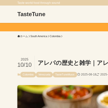
Taste world food through sound
TasteTune
ホーム
South America
Colombia
2025
アレパの歴史と雑学｜ア
10/10
2025-08-18
2025-
Colombia
Venezuela
TasteTuneMusic