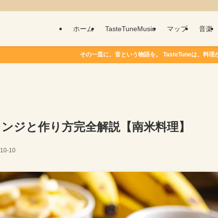
ホーム
TasteTuneMusic
マップ
音楽
その一皿に、音という物語を。 TasteTuneは、料理から音楽を生み出します。
レンジと作り方完全解説【南米料理】
10-10