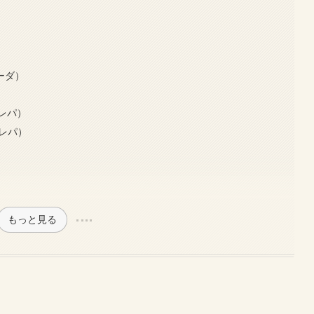
アーダ）
）
風アレパ）
りアレパ）
）
もっと見る