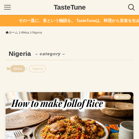
TasteTune
その一皿に、音という物語を。 TasteTuneは、料理から音楽を生み
ホーム
Africa
Nigeria
Nigeria
– category –
Africa
Nigeria
Nigeria