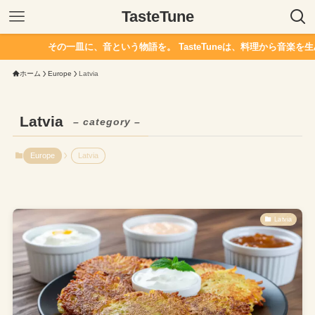
TasteTune
その一皿に、音という物語を。 TasteTuneは、料理から音楽を生
ホーム
Europe
Latvia
Latvia
– category –
Europe
Latvia
Latvia