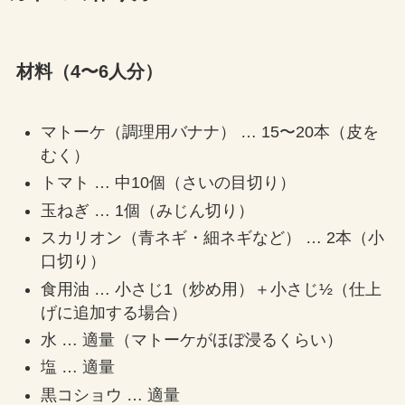
材料（4〜6人分）
マトーケ（調理用バナナ） … 15〜20本（皮を
むく）
トマト … 中10個（さいの目切り）
玉ねぎ … 1個（みじん切り）
スカリオン（青ネギ・細ネギなど） … 2本（小
口切り）
食用油 … 小さじ1（炒め用）＋小さじ½（仕上
げに追加する場合）
水 … 適量（マトーケがほぼ浸るくらい）
塩 … 適量
黒コショウ … 適量