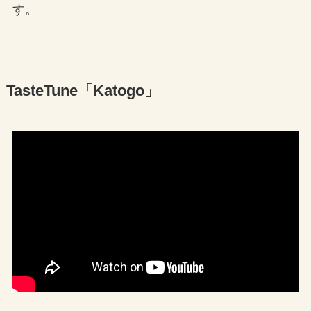
す。
TasteTune「Katogo」