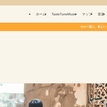
ホーム
TasteTuneMusic
マップ
音楽
その一皿に、音という物語を。 T