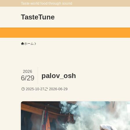
Taste world food through sound
TasteTune
ホーム
2026
palov_osh
6/29
2025-10-27
2026-06-29