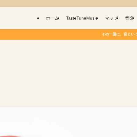
ホーム
TasteTuneMusic
マップ
音楽
その一皿に、音という物語を。