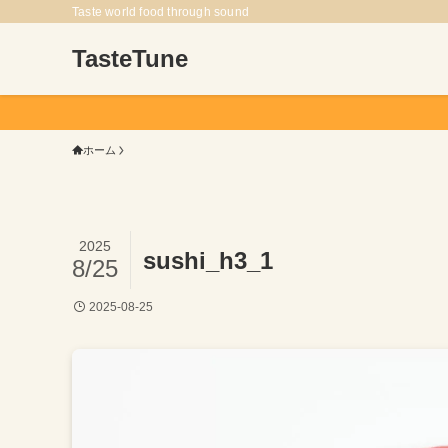
Taste world food through sound
TasteTune
ホーム
2025
sushi_h3_1
8/25
2025-08-25