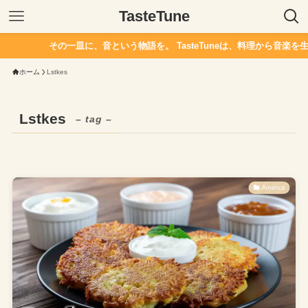
TasteTune
その一皿に、音という物語を。 TasteTuneは、料理から音楽を生
ホーム
Lstkes
Lstkes
– tag –
America