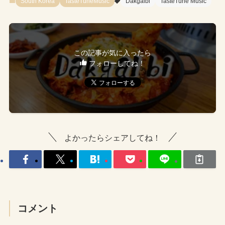
South Korea
TasteTuneMusic
Dakgalbi
TasteTune Music
この記事が気に入ったら
フォローしてね！
よかったらシェアしてね！
コメント