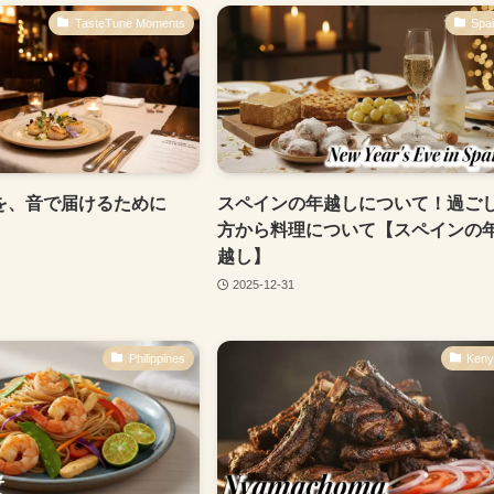
TasteTune Moments
Spa
を、音で届けるために
スペインの年越しについて！過ご
方から料理について【スペインの
越し】
2025-12-31
Philippines
Ken