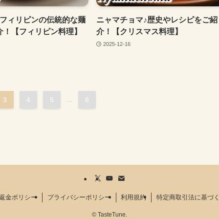
♪フィリピンの伝統的な麺
ニャマチョマ♪歴史やレシピをご紹
介！【フィリピン料理】
介！【クリスマス料理】
2025-12-16
3
4
5
...
8
返金ポリシー
プライバシーポリシー
利用規約
特定商取引法に基づ
©
TasteTune.