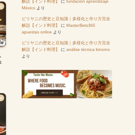
解説【インド料理】
に
fundación aprendizaje
in
México
より
ビリヤニの歴史と豆知識｜多様化と作り方完全
解説【インド料理】
に
MasterBets365
apuestas online
より
ビリヤニの歴史と豆知識｜多様化と作り方完全
解説【インド料理】
に
análise técnica binomo
し
より
年
ya