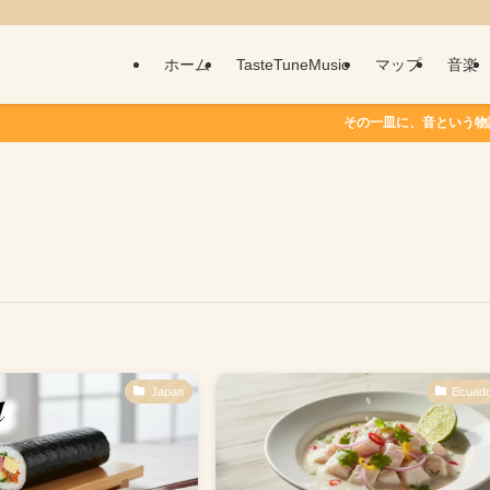
ホーム
TasteTuneMusic
マップ
音楽
その一皿に、音という物語を。 Ta
Japan
Ecuad