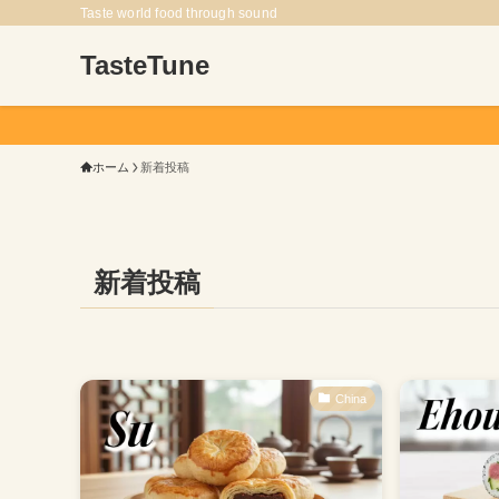
Taste world food through sound
TasteTune
ホーム
新着投稿
新着投稿
China