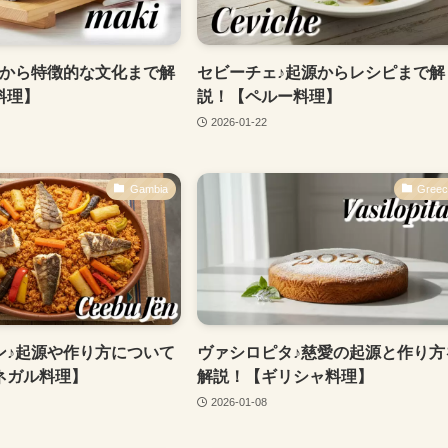
源から特徴的な文化まで解
セビーチェ♪起源からレシピまで解
料理】
説！【ペルー料理】
2026-01-22
Gambia
Gree
ン♪起源や作り方について
ヴァシロピタ♪慈愛の起源と作り方
ネガル料理】
解説！【ギリシャ料理】
2026-01-08